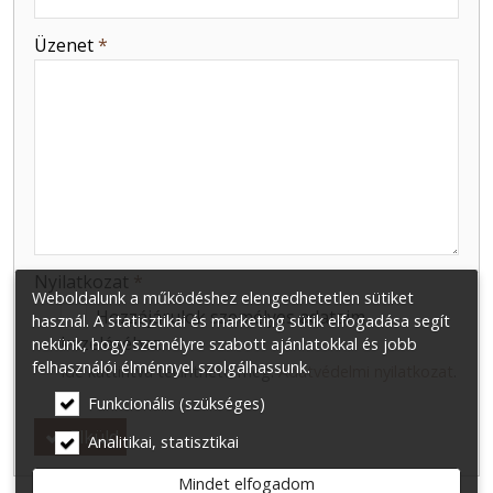
-
Üzenet
*
-
-
-
Nyilatkozat
*
Weboldalunk a működéshez elengedhetetlen sütiket
Hozzájárulok személyes adataim
használ. A statisztikai és marketing sütik elfogadása segít
kezeléséhez.
nekünk, hogy személyre szabott ajánlatokkal és jobb
felhasználói élménnyel szolgálhassunk.
Ide kattintva tekinthető meg:
Adatvédelmi nyilatkozat
.
Funkcionális (szükséges)
Elküld
Analitikai, statisztikai
Mindet elfogadom