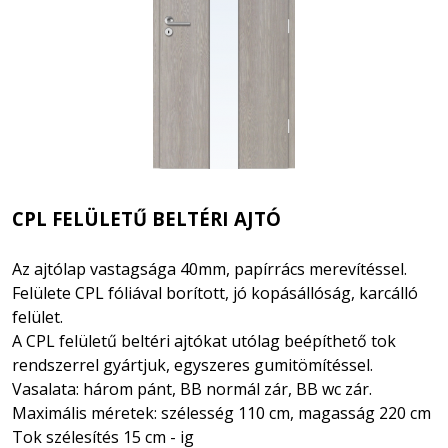
CPL FELÜLETŰ BELTÉRI AJTÓ
Az ajtólap vastagsága 40mm, papírrács merevítéssel.
Felülete CPL fóliával borított,
jó kopásállóság, karcálló
felület.
A CPL felületű beltéri ajtókat utólag beépíthető tok
rendszerrel gyártjuk, egyszeres gumitömítéssel.
Vasalata:
három pánt, BB normál zár, BB wc zár.
Maximális méretek: szélesség 110 cm, magasság 220 cm
Tok szélesítés 15 cm - ig