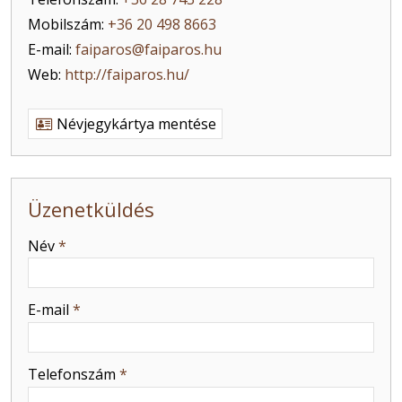
Mobilszám:
+36 20 498 8663
E-mail:
faiparos@faiparos.hu
Web:
http://faiparos.hu/
Névjegykártya mentése
Üzenetküldés
-
Név
*
-
E-mail
*
-
Telefonszám
*