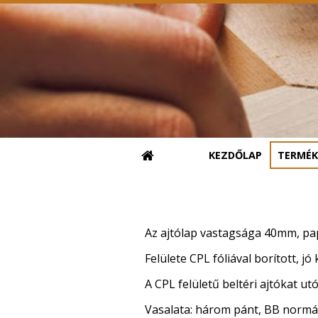
KEZDŐLAP
TERMÉK
Az ajtólap vastagsága 40mm, pap
Felülete CPL fóliával borított, jó
A CPL felületű beltéri ajtókat u
Vasalata: három pánt, BB normál