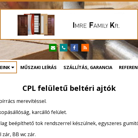
EINK
MŰSZAKI LEÍRÁS
SZÁLLÍTÁS, GARANCIA
REFEREN
CPL felületű beltéri ajtók
írrács merevítéssel.
 kopásállóság, karcálló felület.
tólag beépíthető tok rendszerrel készülnek, egyszeres gumit
 zár, BB wc zár.