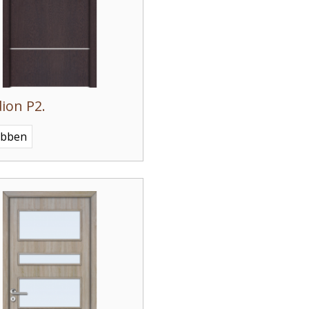
ion P2.
ebben