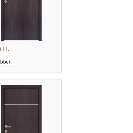
 III.
ebben