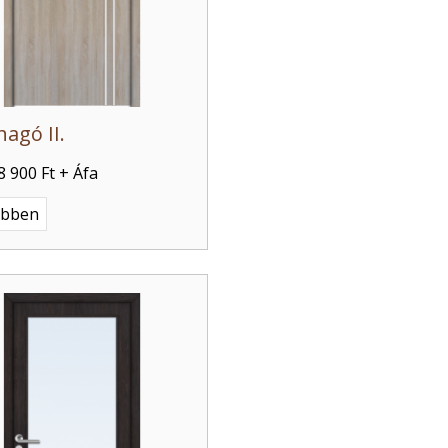
hagó II.
8 900 Ft + Áfa
ebben