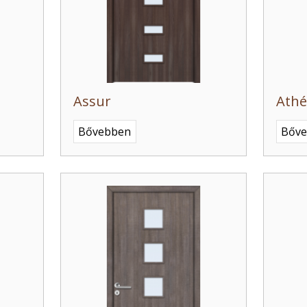
Assur
Ath
Bővebben
Bőv