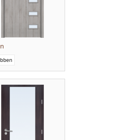
én
ebben