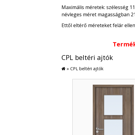
Maximális méretek: szélesség 11
névleges méret magasságban 21
Ettől eltérő méreteket felár elle
Termék
CPL beltéri ajtók
»
CPL beltéri ajtók