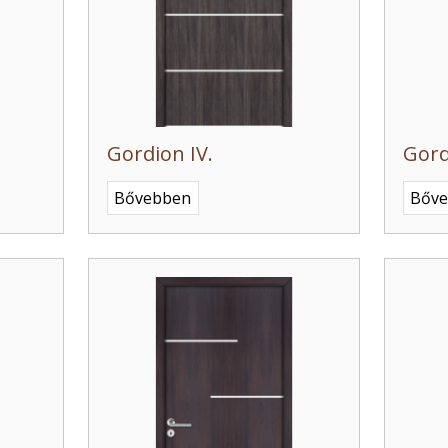
Gordion IV.
Gord
Bővebben
Bőv