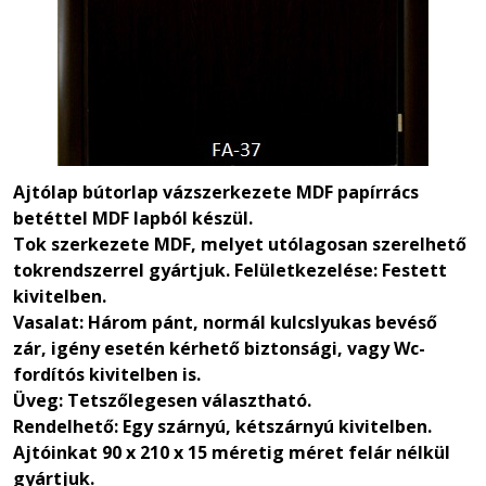
Ajtólap bútorlap vázszerkezete MDF papírrács
betéttel MDF lapból készül.
Tok szerkezete MDF, melyet utólagosan szerelhető
tokrendszerrel gyártjuk. Felületkezelése: Festett
kivitelben.
Vasalat: Három pánt, normál kulcslyukas bevéső
zár, igény esetén kérhető biztonsági, vagy Wc-
fordítós kivitelben is.
Üveg: Tetszőlegesen választható.
Rendelhető: Egy szárnyú, kétszárnyú kivitelben.
Ajtóinkat 90 x 210 x 15 méretig méret felár nélkül
gyártjuk.