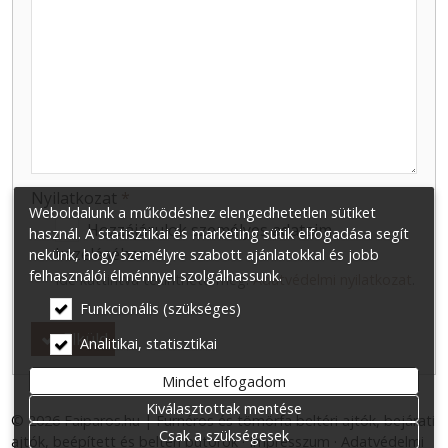
-
-
-
Nyilatkozat
*
Weboldalunk a működéshez elengedhetetlen sütiket
Hozzájárulok személyes adataim
használ. A statisztikai és marketing sütik elfogadása segít
kezeléséhez.
nekünk, hogy személyre szabott ajánlatokkal és jobb
felhasználói élménnyel szolgálhassunk.
Ide kattintva tekinthető meg:
Adatvédelmi nyilatkozat
.
Funkcionális (szükséges)
Elküld
Analitikai, statisztikai
Mindet elfogadom
Kiválasztottak mentése
© 2026 Faiparos.hu | Furnéros és tömörfa beltéri ajtók, bejárati
Csak a szükségesek
ajtók, beépített és beltéri bútorok
Impresszum
Adatvédelmi