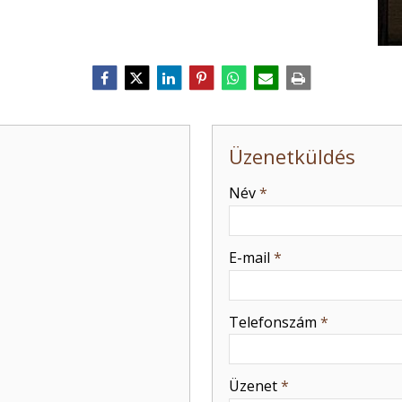
Üzenetküldés
-
Név
*
-
E-mail
*
-
Telefonszám
*
-
Üzenet
*