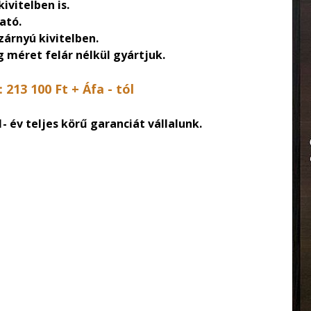
ivitelben is.
ató.
zárnyú kivitelben.
g méret felár nélkül gyártjuk.
: 213 100 Ft + Áfa - tól
 év teljes körű garanciát vállalunk.