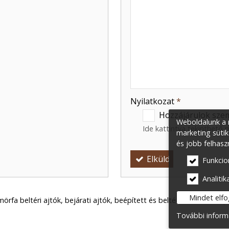
-
-
-
Nyilatkozat
*
Hozzájárulok szem
Weboldalunk a m
Ide kattintva tekinthető
marketing sütik
és jobb felhasz
Elküld
Funkcio
Analitika
Mindet elf
rfa beltéri ajtók, bejárati ajtók, beépített és beltéri bútorok
Imp
További inform