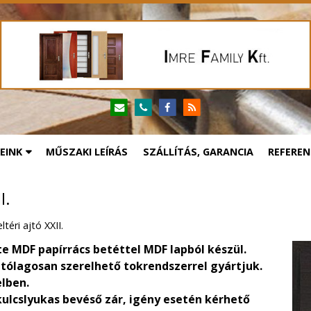
EINK
MŰSZAKI LEÍRÁS
SZÁLLÍTÁS, GARANCIA
REFEREN
I.
ltéri ajtó XXII.
e MDF papírrács betéttel MDF lapból készül.
tólagosan szerelhető tokrendszerrel gyártjuk.
elben.
ulcslyukas bevéső zár, igény esetén kérhető