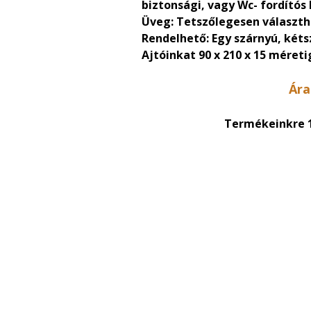
biztonsági, vagy Wc- fordítós k
Üveg: Tetszőlegesen választh
Rendelhető: Egy szárnyú, kéts
Ajtóinkat 90 x 210 x 15 méreti
Ára
Termékeinkre 1-