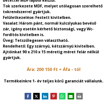
betéttel MDF lapból készül.
Tok szerkezete MDF, melyet utólagosan szerelhető
tokrendszerrel gyártjuk.
Felületkezelése: Festett kivitelben.
Vasalat: Három pánt, normál kulcslyukas bevéső
zár, igény esetén kérhető biztonsági, vagy Wc-
fordítós kivitelben is.
Üveg: Tetszőlegesen választható.
Rendelhető: Egy szárnyú, kétszárnyú kivitelben.
Ajtóinkat 90 x 210 x 15 méretig méret felár nélkül
gyártjuk.
Ára: 200 150 Ft + Áfa - tól
Termékeinkre 1- év teljes körű garanciát vállalunk.