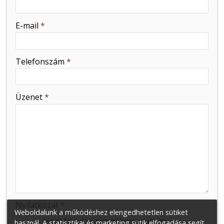
-
E-mail
*
-
Telefonszám
*
-
Üzenet
*
-
-
-
Nyilatkozat
*
Weboldalunk a működéshez elengedhetetlen sütiket
Hozzájárulok személyes adataim
használ. A statisztikai és marketing sütik elfogadása segít