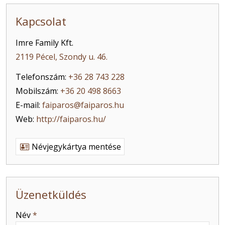
Kapcsolat
Imre Family Kft.
2119 Pécel, Szondy u. 46.
Telefonszám:
+36 28 743 228
Mobilszám:
+36 20 498 8663
E-mail:
faiparos@faiparos.hu
Web:
http://faiparos.hu/
Névjegykártya mentése
Üzenetküldés
-
Név
*