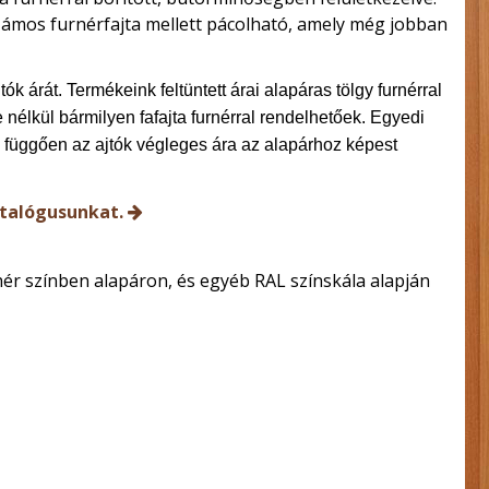
zámos furnérfajta mellett pácolható, amely még jobban
ók árát. Termékeink feltüntett árai alapáras tölgy furnérral
 nélkül bármilyen fafajta furnérral rendelhetőek. Egyedi
ól függően az ajtók végleges ára az alapárhoz képest
talógusunkat.
ér színben alapáron, és egyéb RAL színskála alapján