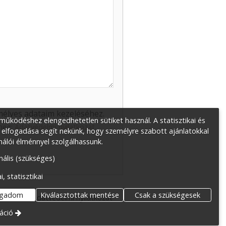
élyes adataim kezeléséhez.
űködéshez elengedhetetlen sütiket használ. A statisztikai és
 meg:
Adatvédelmi nyilatkozat
.
 elfogadása segít nekünk, hogy személyre szabott ajánlatokkal
nálói élménnyel szolgálhassunk.
nális (szükséges)
i, statisztikai
ogadom
Kiválasztottak mentése
Csak a szükségesek
resszum
Adatvédelmi nyilatkozat
áció