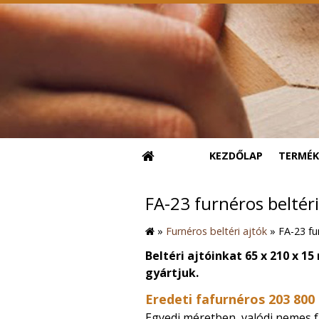
KEZDŐLAP
TERMÉK
FA-23 furnéros beltéri
»
Furnéros beltéri ajtók
»
FA-23 fu
Beltéri ajtóinkat 65 x 210 x 15
gyártjuk.
Eredeti fafurnéros 203 800 
Egyedi méretben, valódi nemes f