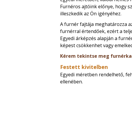
Furnéros ajtóink előnye, hogy s
illeszkedik az Ön igényéhez.
A furnér fajtája meghatározza az
furnérral értendőek, ezért a tel
Egyedi árképzés alapján a furnér
képest csökkenhet vagy emelked
Kérem tekintse meg furnérka
Festett kivitelben
Egyedi méretben rendelhető, feh
ellenében.