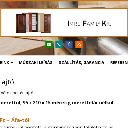
EINK
MŰSZAKI LEÍRÁS
SZÁLLÍTÁS, GARANCIA
REFEREN
 ajtó
rnéros beltéri ajtó
 mérettől,
95 x 210 x 15 méretig méretfelár nélkül
Ft + Áfa-tól
a furnérral borított, bútorminőségben felületkezelve.