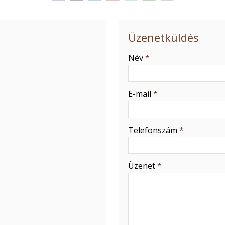
Üzenetküldés
-
Név
*
-
E-mail
*
-
Telefonszám
*
-
Üzenet
*
-