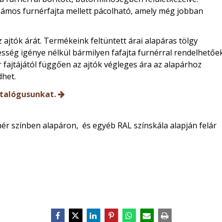
zámos furnérfajta mellett pácolható, amely még jobban
 ajtók árát. Termékeink feltüntett árai alapáras tölgy
jesség igénye nélkül bármilyen fafajta furnérral rendelhetőek
 fajtájától függően az ajtók végleges ára az alapárhoz
het.
talógusunkat.
ér színben alapáron, és egyéb RAL színskála alapján felár