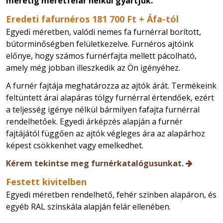
méretig méretfelár nélkül gyártjuk.
Eredeti fafurnéros 181 700 Ft + Áfa-tól
Egyedi méretben, valódi nemes fa furnérral borított,
bútorminőségben felületkezelve.
Furnéros ajtóink
előnye, hogy számos furnérfajta mellett pácolható,
amely még jobban illeszkedik az Ön igényéhez.
A furnér fajtája meghatározza az ajtók árát. Termékeink
feltüntett árai alapáras tölgy furnérral értendőek, ezért
a teljesség igénye nélkül bármilyen fafajta furnérral
rendelhetőek. Egyedi árképzés alapján a furnér
fajtájától függően az ajtók végleges ára az alapárhoz
képest csökkenhet vagy emelkedhet.
Kérem tekintse meg furnérkatalógusunkat.
Festett kivitelben
Egyedi méretben rendelhető, fehér színben alapáron, és
egyéb RAL színskála alapján felár ellenében.