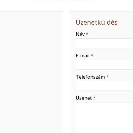
Üzenetküldés
-
Név
*
-
E-mail
*
-
Telefonszám
*
-
Üzenet
*
-