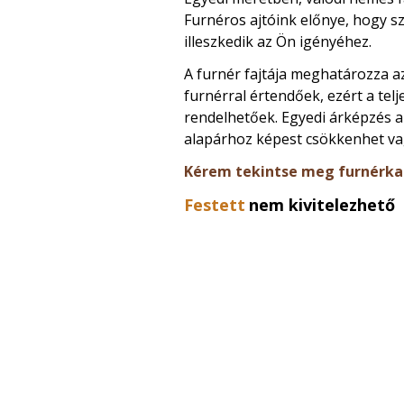
Furnéros ajtóink előnye, hogy s
illeszkedik az Ön igényéhez.
A furnér fajtája meghatározza az
furnérral értendőek, ezért a telj
rendelhetőek. Egyedi árképzés al
alapárhoz képest csökkenhet va
Kérem tekintse meg furnérka
Festett
nem kivitelezhető