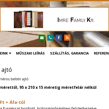
EINK
MŰSZAKI LEÍRÁS
SZÁLLÍTÁS, GARANCIA
REFEREN
 ajtó
rnéros beltéri ajtó
 mérettől,
95 x 210 x 15 méretig méretfelár nélkül
Ft + Áfa-tól
a furnérral borított, bútorminőségben felületkezelve.