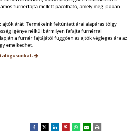
zámos furnérfajta mellett pácolható, amely még jobban
 ajtók árát. Termékeink feltüntett árai alapáras tölgy
esség igénye nélkül bármilyen fafajta furnérral
apján a furnér fajtájától függően az ajtók végleges ára az
gy emelkedhet.
talógusunkat.