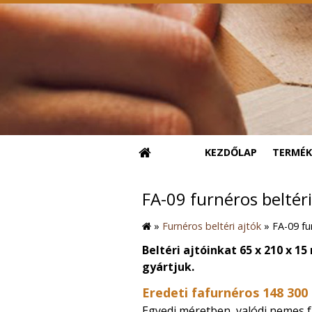
KEZDŐLAP
TERMÉK
FA-09 furnéros beltéri
»
Furnéros beltéri ajtók
»
FA-09 fu
Beltéri ajtóinkat 65 x 210 x 15
gyártjuk.
Eredeti fafurnéros 148 300 
Egyedi méretben, valódi nemes f