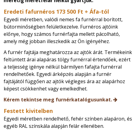
méretig méretfelár nélkül gyártjuk.
Eredeti fafurnéros 173 500 Ft + Áfa-tól
Egyedi méretben, valódi nemes fa furnérral borított,
bútorminőségben felületkezelve.
Furnéros ajtóink
előnye, hogy számos furnérfajta mellett pácolható,
amely még jobban illeszkedik az Ön igényéhez.
A furnér fajtája meghatározza az ajtók árát. Termékeink
feltüntett árai alapáras tölgy furnérral értendőek, ezért
a teljesség igénye nélkül bármilyen fafajta furnérral
rendelhetőek. Egyedi árképzés alapján a furnér
fajtájától függően az ajtók végleges ára az alapárhoz
képest csökkenhet vagy emelkedhet.
Kérem tekintse meg furnérkatalógusunkat.
Festett kivitelben
Egyedi méretben rendelhető, fehér színben alapáron, és
egyéb RAL színskála alapján felár ellenében.