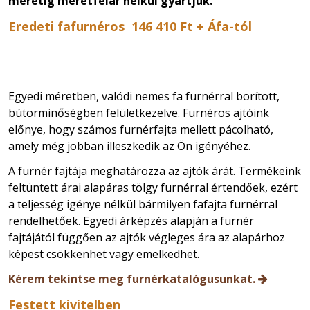
méretig méretfelár nélkül gyártjuk.
Eredeti fafurnéros 146 410 Ft + Áfa-tól
Egyedi méretben, valódi nemes fa furnérral borított,
bútorminőségben felületkezelve.
Furnéros ajtóink
előnye, hogy számos furnérfajta mellett pácolható,
amely még jobban illeszkedik az Ön igényéhez.
A furnér fajtája meghatározza az ajtók árát. Termékeink
feltüntett árai alapáras tölgy furnérral értendőek, ezért
a teljesség igénye nélkül bármilyen fafajta furnérral
rendelhetőek. Egyedi árképzés alapján a furnér
fajtájától függően az ajtók végleges ára az alapárhoz
képest csökkenhet vagy emelkedhet.
Kérem tekintse meg furnérkatalógusunkat.
Festett kivitelben