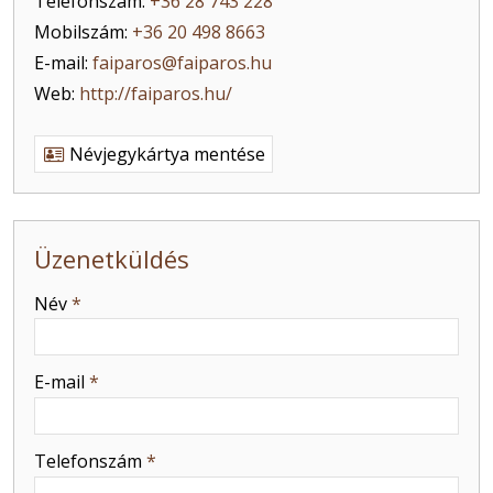
Telefonszám:
+36 28 743 228
Mobilszám:
+36 20 498 8663
E-mail:
faiparos@faiparos.hu
Web:
http://faiparos.hu/
Névjegykártya mentése
Üzenetküldés
-
Név
*
-
E-mail
*
-
Telefonszám
*