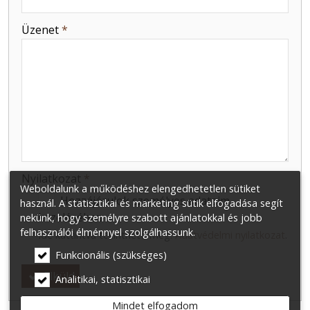
-
Üzenet
*
-
-
-
Nyilatkozat
*
Weboldalunk a működéshez elengedhetetlen sütiket
Hozzájárulok személyes adataim
használ. A statisztikai és marketing sütik elfogadása segít
kezeléséhez.
nekünk, hogy személyre szabott ajánlatokkal és jobb
felhasználói élménnyel szolgálhassunk.
Ide kattintva tekinthető meg:
Adatvédelmi nyilatkozat
.
Funkcionális (szükséges)
Elküld
Analitikai, statisztikai
Mindet elfogadom