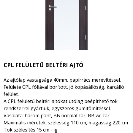
CPL FELÜLETŰ BELTÉRI AJTÓ
Az ajtólap vastagsága 40mm, papírrács merevítéssel.
Felülete CPL fóliával borított,
jó kopásállóság, karcálló
felület.
A CPL felületű beltéri ajtókat utólag beépíthető tok
rendszerrel gyártjuk, egyszeres gumitömítéssel.
Vasalata:
három pánt, BB normál zár, BB wc zár.
Maximális méretek: szélesség 110 cm, magasság 220 cm
Tok szélesítés 15 cm - ig